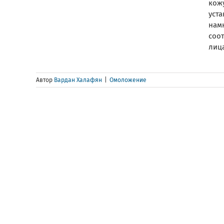
кож
уста
нам
соо
лица
Автор
Вардан Халафян
|
Омоложение