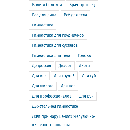
Боли и болезни
Врач-ортопед
Всё для лица
Всё для тела
Гимнастика
Гимнастика для грудничков
Гимнастика для суставов
Гимнастика для тела
Головы
Депрессия
Диабет
Диеты
Для век
Для грудей
Для губ
Для живота
Для ног
Для профессионалов
Для рук
Дыхательная гимнастика
ЛФК при нарушениях желудочно-
кишечного аппарата