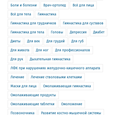
Боли и болезни
Врач-ортопед
Всё для лица
Всё для тела
Гимнастика
Гимнастика для грудничков
Гимнастика для суставов
Гимнастика для тела
Головы
Депрессия
Диабет
Диеты
Для век
Для грудей
Для губ
Для живота
Для ног
Для профессионалов
Для рук
Дыхательная гимнастика
ЛФК при нарушениях желудочно-кишечного аппарата
Лечение
Лечение стволовыми клетками
Маски для лица
Омолаживающая гимнастика
Омолаживающие продукты
Омолаживающие таблетки
Омоложение
Позвоночника
Развитие костно-мышечной системы