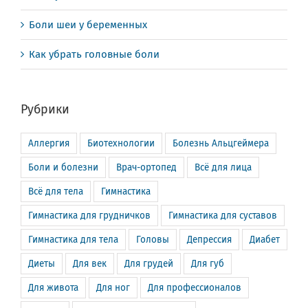
Боли шеи у беременных
Как убрать головные боли
Рубрики
Аллергия
Биотехнологии
Болезнь Альцгеймера
Боли и болезни
Врач-ортопед
Всё для лица
Всё для тела
Гимнастика
Гимнастика для грудничков
Гимнастика для суставов
Гимнастика для тела
Головы
Депрессия
Диабет
Диеты
Для век
Для грудей
Для губ
Для живота
Для ног
Для профессионалов