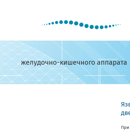
Skip
to
content
желудочно-кишечного аппарата
Яз
дв
При