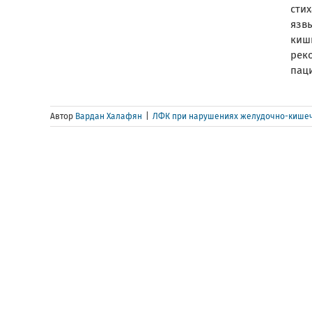
стих
язв
киш
реко
паци
Автор
Вардан Халафян
|
ЛФК при нарушениях желудочно-кишеч