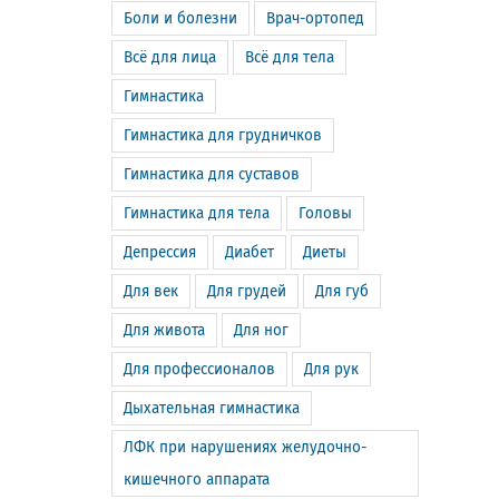
Боли и болезни
Врач-ортопед
Всё для лица
Всё для тела
Гимнастика
Гимнастика для грудничков
Гимнастика для суставов
Гимнастика для тела
Головы
Депрессия
Диабет
Диеты
Для век
Для грудей
Для губ
Для живота
Для ног
Для профессионалов
Для рук
Дыхательная гимнастика
ЛФК при нарушениях желудочно-
кишечного аппарата