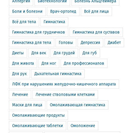
Аллергия
Биотехнологии
Болезнь Альцгеймера
Боли и болезни
Врач-ортопед
Всё для лица
Всё для тела
Гимнастика
Гимнастика для грудничков
Гимнастика для суставов
Гимнастика для тела
Головы
Депрессия
Диабет
Диеты
Для век
Для грудей
Для губ
Для живота
Для ног
Для профессионалов
Для рук
Дыхательная гимнастика
ЛФК при нарушениях желудочно-кишечного аппарата
Лечение
Лечение стволовыми клетками
Маски для лица
Омолаживающая гимнастика
Омолаживающие продукты
Омолаживающие таблетки
Омоложение