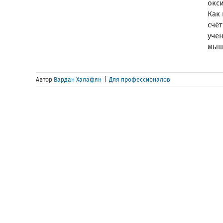
окс
Как
счё
учен
мыше
Автор
Вардан Халафян
|
Для профессионалов