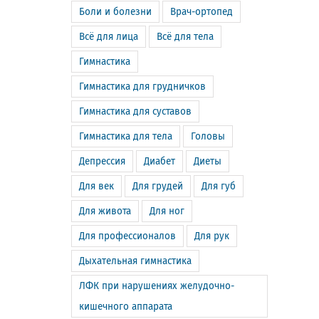
Боли и болезни
Врач-ортопед
Всё для лица
Всё для тела
Гимнастика
Гимнастика для грудничков
Гимнастика для суставов
Гимнастика для тела
Головы
Депрессия
Диабет
Диеты
Для век
Для грудей
Для губ
Для живота
Для ног
Для профессионалов
Для рук
Дыхательная гимнастика
ЛФК при нарушениях желудочно-
кишечного аппарата