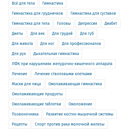
Всё для тела
Гимнастика
Гимнастика для грудничков
Гимнастика для суставов
Гимнастика для тела
Головы
Депрессия
Диабет
Диеты
Для век
Для грудей
Для губ
Для живота
Для ног
Для профессионалов
Для рук
Дыхательная гимнастика
ЛФК при нарушениях желудочно-кишечного аппарата
Лечение
Лечение стволовыми клетками
Маски для лица
Омолаживающая гимнастика
Омолаживающие продукты
Омолаживающие таблетки
Омоложение
Позвоночника
Развитие костно-мышечной системы
Рецепты
Спорт против рака молочной железы