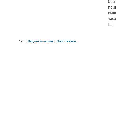
бес
при
выяв
час
[...]
Автор
Вардан Халафян
|
Омоложение