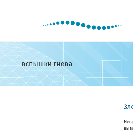
Skip
to
content
вспышки гнева
Зл
Нев
выво