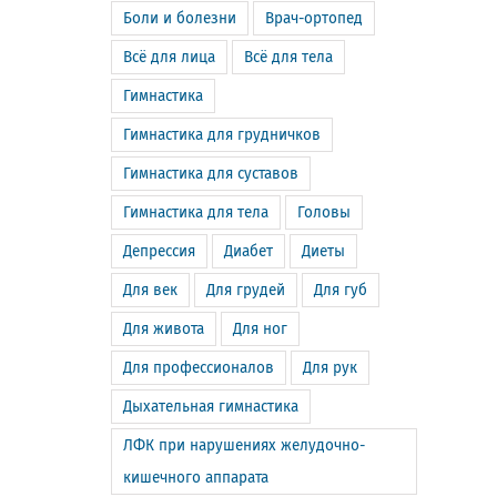
Боли и болезни
Врач-ортопед
Всё для лица
Всё для тела
Гимнастика
Гимнастика для грудничков
Гимнастика для суставов
Гимнастика для тела
Головы
Депрессия
Диабет
Диеты
Для век
Для грудей
Для губ
Для живота
Для ног
Для профессионалов
Для рук
Дыхательная гимнастика
ЛФК при нарушениях желудочно-
кишечного аппарата