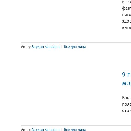
всё
факт
пигм
здо
вита
Автор
Вардан Халафян
|
Всё для лица
9 
мо
В на
поя
отр
Автор
Вардан Халафян
|
Всё для лица