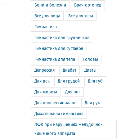
Боли и болезни
Врач-ортопед
Всё для лица
Всё для тела
Гимнастика
Гимнастика для грудничков
Гимнастика для суставов
Гимнастика для тела
Головы
Депрессия
Диабет
Диеты
Для век
Для грудей
Для губ
Для живота
Для ног
Для профессионалов
Для рук
Дыхательная гимнастика
ЛФК при нарушениях желудочно-
кишечного аппарата