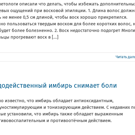
метологи описали что делать, чтобы избежать дополнительны
евых ощущений при восковой эпиляции. 1. Длина волос должн
 не менее 0,5 см длиной, чтобы воск хорошо прикрепился.
но пользоваться твердым воском для более коротких волос, 
будет более болезненно. 2. Воск недостаточно подогрет Мног
ьцы прогревают воск в [...]
Читать да
додейственный имбирь снимает боли
но известно, что имбирь обладает антиоксидантным,
уностимулирующим и тонизирующим действием. С недавних п
ные установили, что имбирь также обладает выраженным
тивовоспалительным и противоотёчным действием.