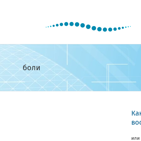
Skip
to
content
боли
Ка
во
или