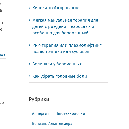
х
Кинезиотейпирование
а
Мягкая мануальная терапия для
но
детей с рождения, взрослых и
ие
особенно для беременных!
PRP-терапия или плазмолифтинг
позвоночника или суставов
льше
Боли шеи у беременных
Как убрать головные боли
Рубрики
ор
Аллергия
Биотехнологии
Болезнь Альцгеймера