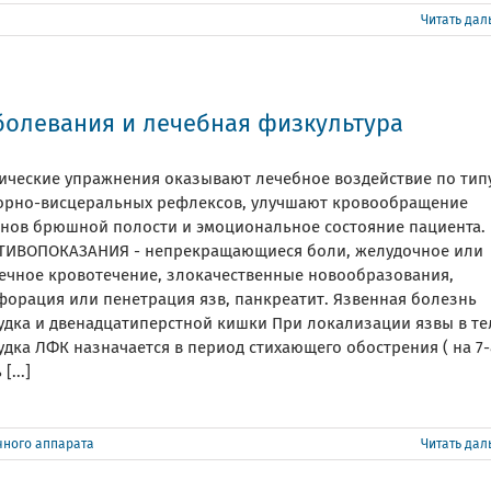
Читать да
болевания и лечебная физкультура
ические упражнения оказывают лечебное воздействие по тип
орно-висцеральных рефлексов, улучшают кровообращение
анов брюшной полости и эмоциональное состояние пациента.
ТИВОПОКАЗАНИЯ - непрекращающиеся боли, желудочное или
ечное кровотечение, злокачественные новообразования,
форация или пенетрация язв, панкреатит. Язвенная болезнь
удка и двенадцатиперстной кишки При локализации язвы в те
дка ЛФК назначается в период стихающего обострения ( на 7-
[...]
ного аппарата
Читать да