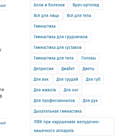
Боли и болезни
Врач-ортопед
льше
Всё для лица
Всё для тела
Гимнастика
Гимнастика для грудничков
Гимнастика для суставов
у
Гимнастика для тела
Головы
Депрессия
Диабет
Диеты
Для век
Для грудей
Для губ
ле
Для живота
Для ног
8
Для профессионалов
Для рук
Дыхательная гимнастика
ЛФК при нарушениях желудочно-
льше
кишечного аппарата