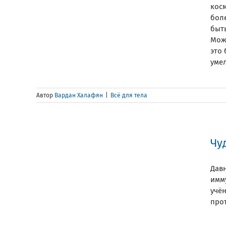
кос
бол
быть
Мож
это 
умел
Автор
Вардан Халафян
|
Всё для тела
Чу
Дав
имм
учё
про