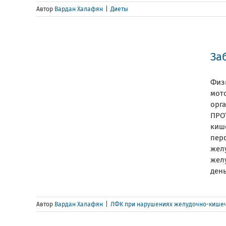
Автор
Вардан Халафян
|
Диеты
За
Физ
мот
орг
ПРО
киш
пер
жел
желу
день 
Автор
Вардан Халафян
|
ЛФК при нарушениях желудочно-кишеч