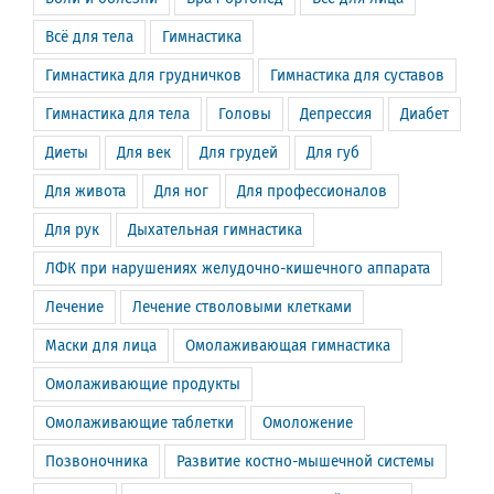
Всё для тела
Гимнастика
Гимнастика для грудничков
Гимнастика для суставов
Гимнастика для тела
Головы
Депрессия
Диабет
Диеты
Для век
Для грудей
Для губ
Для живота
Для ног
Для профессионалов
Для рук
Дыхательная гимнастика
ЛФК при нарушениях желудочно-кишечного аппарата
Лечение
Лечение стволовыми клетками
Маски для лица
Омолаживающая гимнастика
Омолаживающие продукты
Омолаживающие таблетки
Омоложение
Позвоночника
Развитие костно-мышечной системы