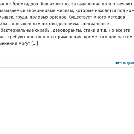
вание-бромгидроз. Как известно, за выделение пота отвечают
 называемые апокриновые железы, которые находятся под ко
ышек, груди, половых органов. Существует много методов
ьбы с повышенным потовыделением: специальные
бактериальные скрабы, дезодоранты, стики и т.д. Но все эти
оды требуют постоянного применения, кроме того при частом 
енении могут [...]
Читать да