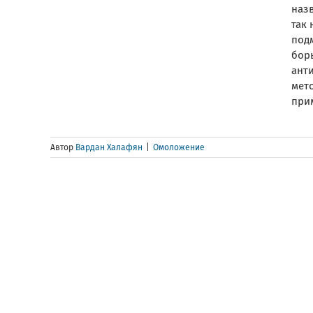
наз
так
подм
бор
анти
мет
прим
Автор
Вардан Халафян
|
Омоложение