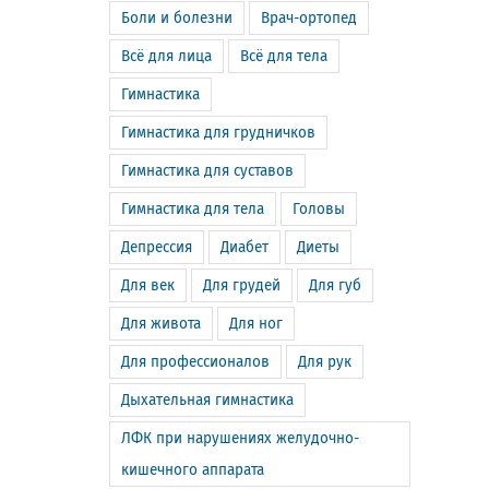
Боли и болезни
Врач-ортопед
Всё для лица
Всё для тела
Гимнастика
Гимнастика для грудничков
Гимнастика для суставов
Гимнастика для тела
Головы
Депрессия
Диабет
Диеты
Для век
Для грудей
Для губ
Для живота
Для ног
Для профессионалов
Для рук
Дыхательная гимнастика
ЛФК при нарушениях желудочно-
кишечного аппарата