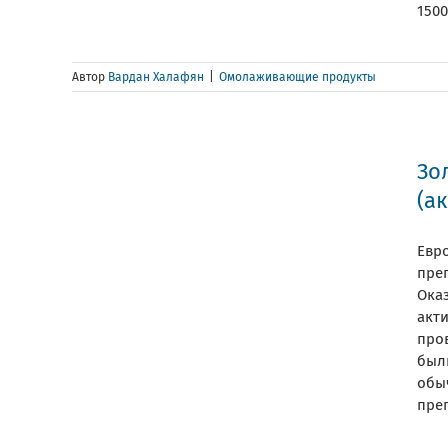
1500
Автор
Вардан Халафян
|
Омолаживающие продукты
Зо
(ак
Евр
пре
Ока
акти
про
был
обы
преп