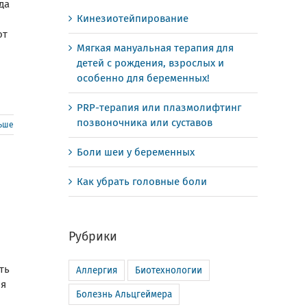
да
Кинезиотейпирование
ют
Мягкая мануальная терапия для
детей с рождения, взрослых и
особенно для беременных!
PRP-терапия или плазмолифтинг
позвоночника или суставов
льше
Боли шеи у беременных
Как убрать головные боли
Рубрики
ть
Аллергия
Биотехнологии
ия
Болезнь Альцгеймера