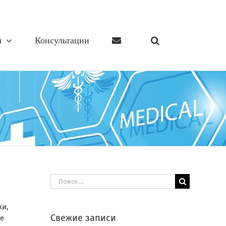
ы
Консультации
Результат
поиска:
жи,
Свежие записи
не