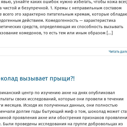
 явью, узнайте каких ошибок нужно избегать, чтобы кожа всег
а чистой и безупречной. 1. Кремы с неправильным составом
е всего это характерно питательным кремам, которые облада
едогенным действием. Комедогенность — характеристика
метических средств, определяющая их способность вызывать
зование комедонов, то есть тем или иным образом [...]
Читать да
колад вызывает прыщи?!
риканский центр по изучению акне на днях опубликовал
ультаты своих исследований, которые они провели в течении
ти месяцев. Исходя их полученных данных, они полностью
венчали долгие годы бытующий миф о том, шоколад может ста
чиной проявления акне или обострения признаков проявлен
е. Были проведены исследования на группе добровольцах из