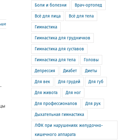
Боли и болезни
Врач-ортопед
Всё для лица
Всё для тела
льше
Гимнастика
Гимнастика для грудничков
Гимнастика для суставов
Гимнастика для тела
Головы
Депрессия
Диабет
Диеты
Для век
Для грудей
Для губ
.
Для живота
Для ног
Для профессионалов
Для рук
ьцы
Дыхательная гимнастика
ЛФК при нарушениях желудочно-
кишечного аппарата