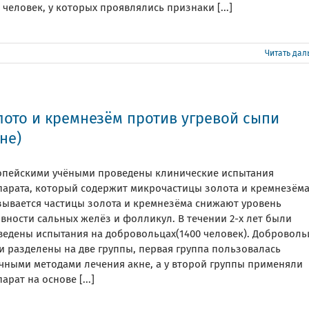
 человек, у которых проявлялись признаки [...]
Читать да
лото и кремнезём против угревой сыпи
не)
опейскими учёными проведены клинические испытания
парата, который содержит микрочастицы золота и кремнезёма
зывается частицы золота и кремнезёма снижают уровень
вности сальных желёз и фолликул. В течении 2-х лет были
ведены испытания на добровольцах(1400 человек). Добровол
и разделены на две группы, первая группа пользовалась
чными методами лечения акне, а у второй группы применяли
арат на основе [...]