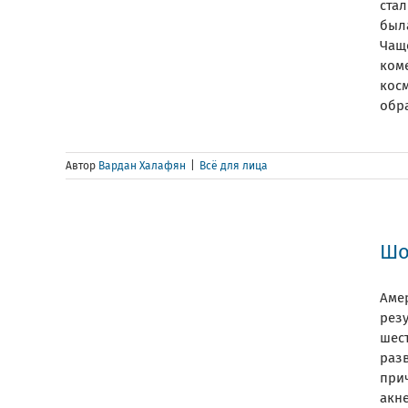
стал
был
Чащ
ком
кос
обра
Автор
Вардан Халафян
|
Всё для лица
Шо
Аме
рез
шес
раз
при
акн