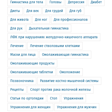
Гимнастика для тела
Головы
Депрессия
Диабет
Диеты
Для век
Для грудей
Для губ
Для живота
Для ног
Для профессионалов
Для рук
Дыхательная гимнастика
ЛФК при нарушениях желудочно-кишечного аппарата
Лечение
Лечение стволовыми клетками
Маски для лица
Омолаживающая гимнастика
Омолаживающие продукты
Омолаживающие таблетки
Омоложение
Позвоночника
Развитие костно-мышечной системы
Рецепты
Спорт против рака молочной железы
Статьи по ортопедии
Стоп
Упражнения
Упражнения для женщин
Упражнения для мужчин