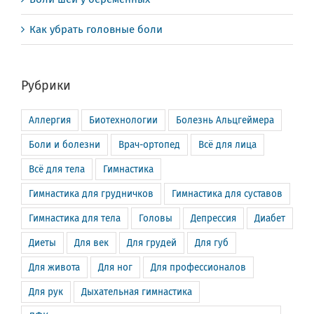
Как убрать головные боли
Рубрики
Аллергия
Биотехнологии
Болезнь Альцгеймера
Боли и болезни
Врач-ортопед
Всё для лица
Всё для тела
Гимнастика
Гимнастика для грудничков
Гимнастика для суставов
Гимнастика для тела
Головы
Депрессия
Диабет
Диеты
Для век
Для грудей
Для губ
Для живота
Для ног
Для профессионалов
Для рук
Дыхательная гимнастика