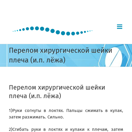
Skip
to
content
Перелом хирургической шейки
плеча (и.п. лёжа)
Перелом хирургической шейки
плеча (и.п. лёжа)
1)Руки согнуты в локтях. Пальцы сжимать в кулак,
затем разжимать. Сильно.
2)Сгибать руки в локтях и кулаки к плечам, затем