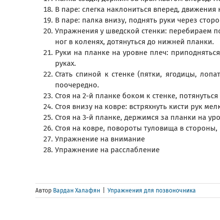
В паре: слегка наклониться вперед, движения 
В паре: палка внизу, поднять руки через сторо
Упражнения у шведской стенки: перебираем по 
ног в коленях, дотянуться до нижней планки.
Руки на планке на уровне плеч: приподняться
руках.
Стать спиной к стенке (пятки, ягодицы, лопа
поочередно.
Стоя на 2-й планке боком к стенке, потянуться
Стоя внизу на ковре: встряхнуть кисти рук ме
Стоя на 3-й планке, держимся за планки на ур
Стоя на ковре, повороты туловища в стороны, 
Упражнение на внимание
Упражнение на расслабление
Автор
Вардан Халафян
|
Упражнения для позвоночника