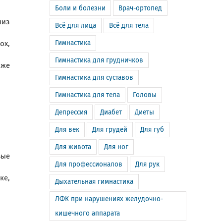
Боли и болезни
Врач-ортопед
низ
Всё для лица
Всё для тела
Гимнастика
ох,
Гимнастика для грудничков
 же
Гимнастика для суставов
Гимнастика для тела
Головы
Депрессия
Диабет
Диеты
Для век
Для грудей
Для губ
Для живота
Для ног
вые
Для профессионалов
Для рук
ке,
Дыхательная гимнастика
ЛФК при нарушениях желудочно-
кишечного аппарата