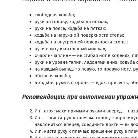
свободная ходьба;
руки за голову, ходьба на носках;
руки на поясе, ходьба на пятках;
ходьба на наружной поверхности стопы;
ходьба на внутренней поверхности стопы;
руки внизу «косолапый мишка»;
«чарли-чаплин» — не сгибая ног в коленях, пя
руки на уровне талии, ладонями вниз, ходьба
на каждый выпад, то левую, то правую ногу, р
обычная ходьба;
в ходьбе: руки в стороны — вдох, присесть, об
Рекомендации: при выполнении упражн
И.п. стоя: махи прямыми руками вперед — наза
И.п. — кисти рук к плечам: голову запрокинут
наклониться вперед, соединить локти — выдох
И.п. кисти руку к плечам: вращение руку в плеч