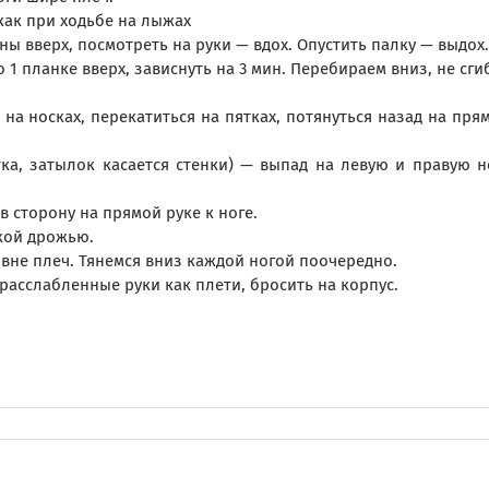
как при ходьбе на лыжах
ны вверх, посмотреть на руки — вдох. Опустить палку — выдох.
1 планке вверх, зависнуть на 3 мин. Перебираем вниз, не сги
 на носках, перекатиться на пятках, потянуться назад на пря
тка, затылок касается стенки) — выпад на левую и правую н
 в сторону на прямой руке к ноге.
лкой дрожью.
овне плеч. Тянемся вниз каждой ногой поочередно.
расслабленные руки как плети, бросить на корпус.