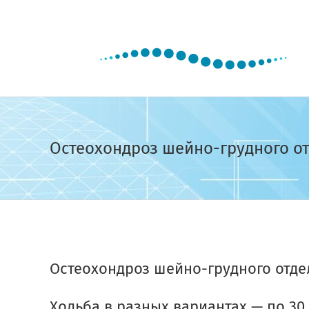
Skip
to
content
Остеохондроз шейно-грудного о
View
Larger
Остеохондроз шейно-грудного отде
Image
Ходьба в разных вариантах — по 30