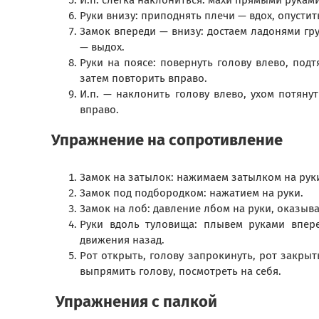
И.п. слегка наклониться: махи прямыми руками
Руки внизу: приподнять плечи — вдох, опустит
Замок впереди — внизу: достаем ладонями гру
— выдох.
Руки на поясе: повернуть голову влево, подт
затем повторить вправо.
И.п. — наклонить голову влево, ухом потянут
вправо.
Упражнение на сопротивление
Замок на затылок: нажимаем затылком на рук
Замок под подбородком: нажатием на руки.
Замок на лоб: давление лбом на руки, оказыв
Руки вдоль туловища: плывем руками впере
движения назад.
Рот открыть, голову запрокинуть, рот закрыт
выпрямить голову, посмотреть на себя.
Упражнения с палкой