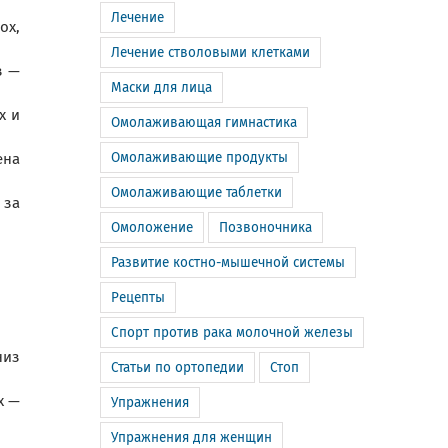
Лечение
ох,
Лечение стволовыми клетками
з —
Маски для лица
х и
Омолаживающая гимнастика
Омолаживающие продукты
ена
Омолаживающие таблетки
 за
Омоложение
Позвоночника
Развитие костно-мышечной системы
Рецепты
Спорт против рака молочной железы
низ
Статьи по ортопедии
Стоп
х —
Упражнения
Упражнения для женщин