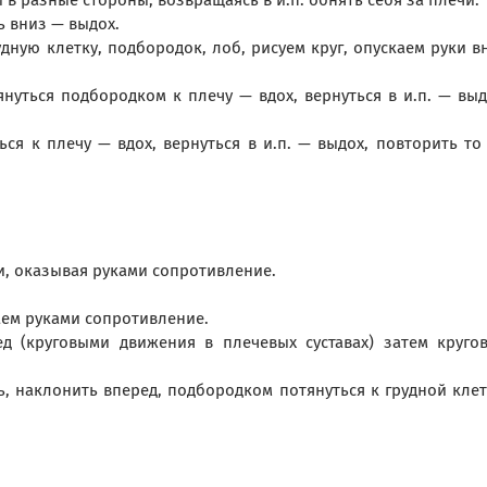
 в разные стороны, возвращаясь в и.п. обнять себя за плечи.
ь вниз — выдох.
дную клетку, подбородок, лоб, рисуем круг, опускаем руки в
януться подбородком к плечу — вдох, вернуться в и.п. — выд
ься к плечу — вдох, вернуться в и.п. — выдох, повторить то
и, оказывая руками сопротивление.
аем руками сопротивление.
д (круговыми движения в плечевых суставах) затем круго
ь, наклонить вперед, подбородком потянуться к грудной клет