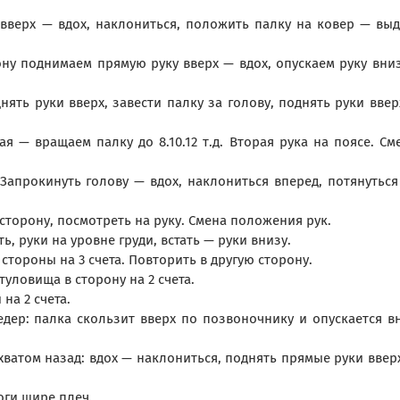
 вверх — вдох, наклониться, положить палку на ковер — выд
ону поднимаем прямую руку вверх — вдох, опускаем руку вни
нять руки вверх, завести палку за голову, поднять руки ввер
я — вращаем палку до 8.10.12 т.д. Вторая рука на поясе. См
Запрокинуть голову — вдох, наклониться вперед, потянуться
 сторону, посмотреть на руку. Смена положения рук.
ь, руки на уровне груди, встать — руки внизу.
 стороны на 3 счета. Повторить в другую сторону.
туловища в сторону на 2 счета.
на 2 счета.
едер: палка скользит вверх по позвоночнику и опускается в
 хватом назад: вдох — наклониться, поднять прямые руки ввер
оги шире плеч.