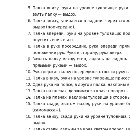
Палка внизу, руки на уровне туловища: руки
взять палку — выдох.
Палка внизу, упирается в ладони: через стор
выдох (поочередно).
Палка впереди, руки на уровне туловища: под
опустить вниз в и.п.
Палка в руке посередине, рука впереди пряма
положение рук. Рука в сторону, рука вверх.
Зажать палку между стоп, ладонь на ладонь. 
прямыми руками — выдох.
Рука держит палку посередине: отвести руку в
Палка внизу, руки на уровне туловища: присест
Одна рука на поясе, в другой палка: наклоны в
Палка на плечах, держимся за края: повороты 
Палка на плечах: наклоны туловища в стороны 
Палка сзади, хватом назад, руки на уровне б
(самомассаж).
Палка внизу, сзади руки на уровне туловища,
выдох.
Палка сзади, держим за края хватом вперед. Н