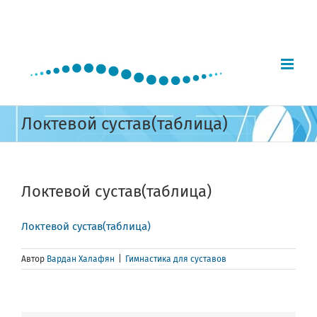
Skip
to
content
Локтевой сустав(таблица)
Локтевой сустав(таблица)
Локтевой сустав(таблица)
Автор
Вардан Халафян
|
Гимнастика для суставов