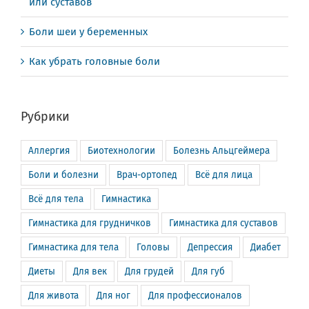
или суставов
Боли шеи у беременных
Как убрать головные боли
Рубрики
Аллергия
Биотехнологии
Болезнь Альцгеймера
Боли и болезни
Врач-ортопед
Всё для лица
Всё для тела
Гимнастика
Гимнастика для грудничков
Гимнастика для суставов
Гимнастика для тела
Головы
Депрессия
Диабет
Диеты
Для век
Для грудей
Для губ
Для живота
Для ног
Для профессионалов