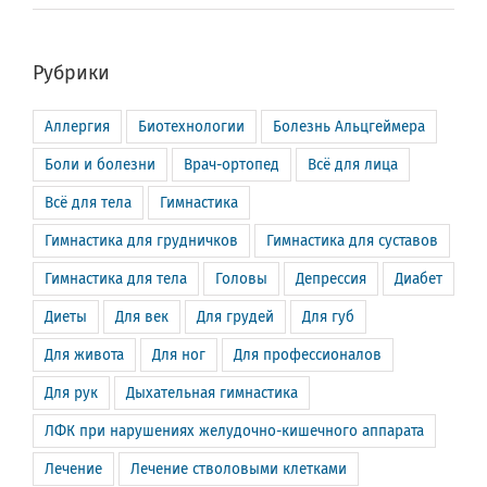
Рубрики
Аллергия
Биотехнологии
Болезнь Альцгеймера
Боли и болезни
Врач-ортопед
Всё для лица
Всё для тела
Гимнастика
Гимнастика для грудничков
Гимнастика для суставов
Гимнастика для тела
Головы
Депрессия
Диабет
Диеты
Для век
Для грудей
Для губ
Для живота
Для ног
Для профессионалов
Для рук
Дыхательная гимнастика
ЛФК при нарушениях желудочно-кишечного аппарата
Лечение
Лечение стволовыми клетками