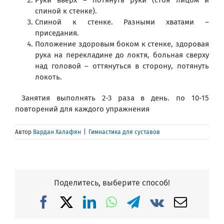
Руки вверх – потянуть руки (стоя лицом и
спиной к стенке).
Спиной к стенке. Разными хватами –
приседания.
Положение здоровым боком к стенке, здоровая
рука на перекладине до локтя, больная сверху
над головой – оттянуться в сторону, потянуть
локоть.
Занятия выполнять 2-3 раза в день. по 10-15
повторений для каждого упражнения
Автор
Вардан Халафян
|
Гимнастика для суставов
Поделитесь, выберите способ!
Facebook
X
LinkedIn
WhatsApp
Telegram
Vk
Email