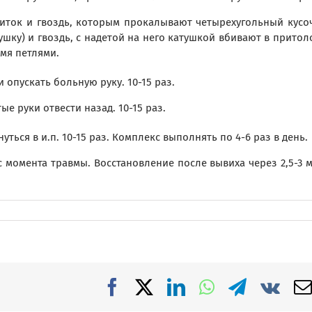
 ниток и гвоздь, которым прокалывают четырехугольный кусо
шку) и гвоздь, с надетой на него катушкой вбивают в притол
умя петлями.
и опускать больную руку. 10-15 раз.
тые руки отвести назад. 10-15 раз.
нуться в и.п. 10-15 раз. Комплекс выполнять по 4-6 раз в день.
с момента травмы. Восстановление после вывиха через 2,5-3 м
Facebook
X
LinkedIn
WhatsApp
Telegra
Vk