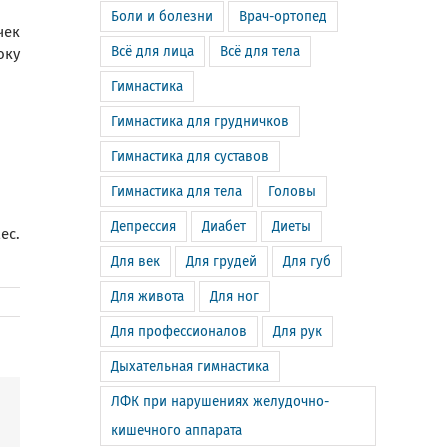
Боли и болезни
Врач-ортопед
чек
Всё для лица
Всё для тела
оку
Гимнастика
Гимнастика для грудничков
Гимнастика для суставов
Гимнастика для тела
Головы
Депрессия
Диабет
Диеты
ес.
Для век
Для грудей
Для губ
Для живота
Для ног
Для профессионалов
Для рук
Дыхательная гимнастика
ЛФК при нарушениях желудочно-
m
Email
кишечного аппарата