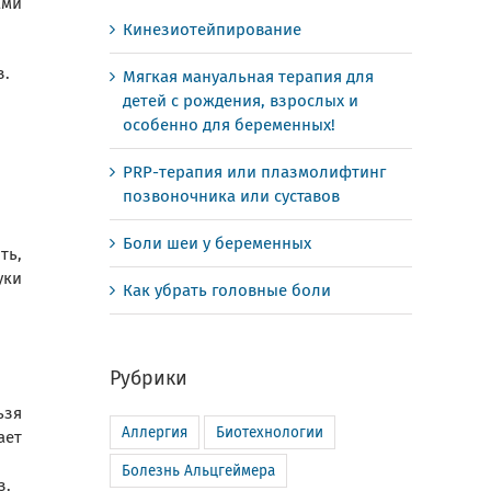
ами
Кинезиотейпирование
з.
Мягкая мануальная терапия для
детей с рождения, взрослых и
особенно для беременных!
PRP-терапия или плазмолифтинг
позвоночника или суставов
Боли шеи у беременных
ть,
уки
Как убрать головные боли
Рубрики
ьзя
Аллергия
Биотехнологии
ает
Болезнь Альцгеймера
з.