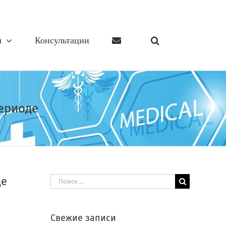
ы
Консультации
периоде
де
Результат
поиска:
Свежие записи