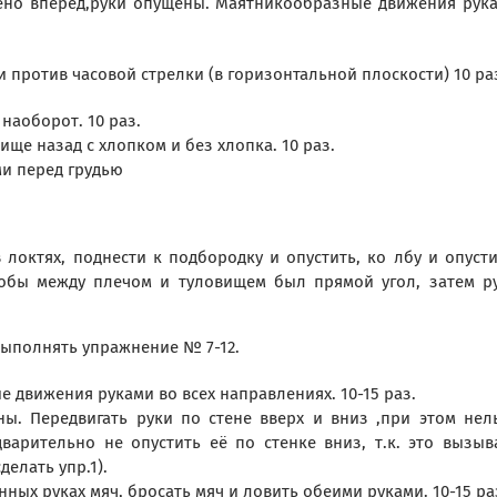
онено вперед,руки опущены. Маятникообразные движения рук
и против часовой стрелки (в горизонтальной плоскости) 10 ра
 наоборот. 10 раз.
вище назад с хлопком и без хлопка. 10 раз.
ми перед грудью
в локтях, поднести к подбородку и опустить, ко лбу и опусти
тобы между плечом и туловищем был прямой угол, затем р
выполнять упражнение № 7-12.
ые движения руками во всех направлениях. 10-15 раз.
ны. Передвигать руки по стене вверх и вниз ,при этом нел
варительно не опустить её по стенке вниз, т.к. это вызыв
делать упр.1).
енных руках мяч, бросать мяч и ловить обеими руками. 10-15 ра