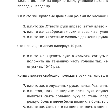
1.и.п.-стоя, ноги на ширине плеч,туловище накл
вперед и назад.10р
2.и.п.-то же. Круговые движения руками по часовой 
и.п.-то же .Отвести руки вправо, затем влево и
и.п. то же, «забросить» руки вперед и за туло
и.п.-то же. Скрестные маховые движения рука
( то правая, то левая наверху). 10 раз.
и.п.-то же. Сцепить руки в «замок», согнуть 
положить на теменную часть головы так, ч
опустить. 10-12 раз.
Когда сможете свободно положить руки на голову, 
и.п.-то же, в опущенных руках палка. Различн
и.п.-стоя, ноги на ширине плеч, руки опуще
пытаться снять больную руку со стены, пред
резкую боль в плече (если возникла боль, то с
и.п.-то же. Стоя, ноги на ширине плеч, в опущ