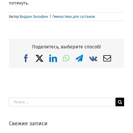
потянуть.
Автор
Вардан Халафян
|
Гимнастика для суставов
Поделитесь, выберите способ!
Facebook
X
LinkedIn
WhatsApp
Telegram
Vk
Email
Результат
поиска:
Свежие записи