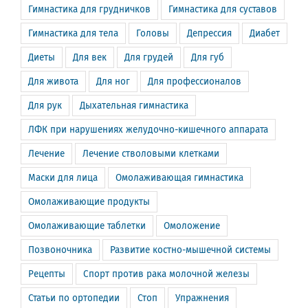
Гимнастика для грудничков
Гимнастика для суставов
Гимнастика для тела
Головы
Депрессия
Диабет
Диеты
Для век
Для грудей
Для губ
Для живота
Для ног
Для профессионалов
Для рук
Дыхательная гимнастика
ЛФК при нарушениях желудочно-кишечного аппарата
Лечение
Лечение стволовыми клетками
Маски для лица
Омолаживающая гимнастика
Омолаживающие продукты
Омолаживающие таблетки
Омоложение
Позвоночника
Развитие костно-мышечной системы
Рецепты
Спорт против рака молочной железы
Статьи по ортопедии
Стоп
Упражнения