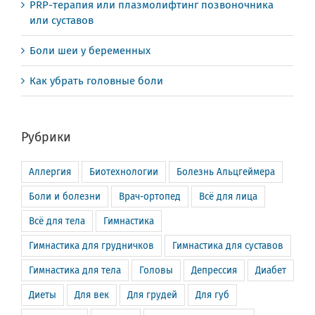
PRP-терапия или плазмолифтинг позвоночника
или суставов
Боли шеи у беременных
Как убрать головные боли
Рубрики
Аллергия
Биотехнологии
Болезнь Альцгеймера
Боли и болезни
Врач-ортопед
Всё для лица
Всё для тела
Гимнастика
Гимнастика для грудничков
Гимнастика для суставов
Гимнастика для тела
Головы
Депрессия
Диабет
Диеты
Для век
Для грудей
Для губ