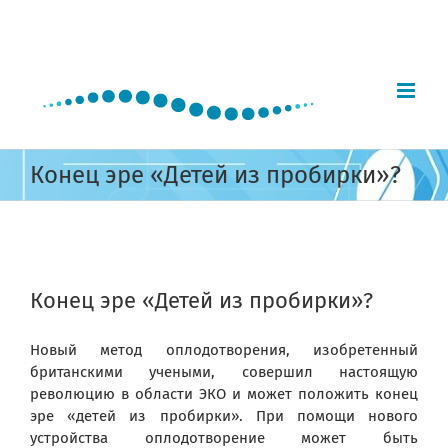
Skip
to
content
Конец эре «Детей из пробирки»?
View
Larger
Конец эре «Детей из пробирки»?
Image
Новый метод оплодотворения, изобретенный
британскими учеными, совершил настоящую
революцию в области ЭКО и может положить конец
эре «детей из пробирки». При помощи нового
устройства оплодотворение может быть