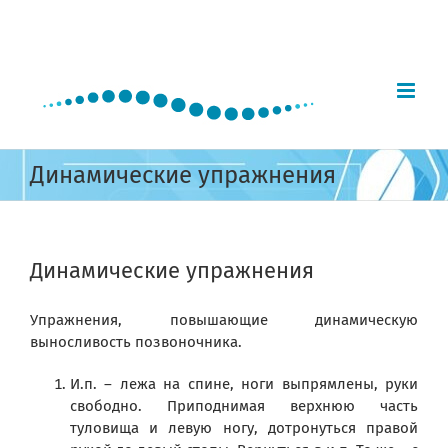
Skip
to
content
Динамические упражнения
Динамические упражнения
Упражнения, повышающие динамическую
выносливость позвоночника.
И.п. – лежа на спине, ноги выпрямлены, руки
свободно. Приподнимая верхнюю часть
туловища и левую ногу, дотронуться правой