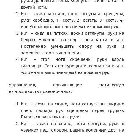
рукой до левый стопы. Вернуться в и.п. То же – с
другой ноги.
И.п. – лежа на спине, ноги согнуты и скрещены,
руки свободно. 1- сесть, 2- встать, 3- сесть, 4-
и.п. Усложнить выполнением без помощи рук.
И.п. – сидя на пятках, носки оттянуты, руки на
бедрах Наклоны вперед с возвратом в и.п.
Постепенно уменьшать опору на руки и
замедлять темп выполнения.
И.п. – стоя, ноги скрещены, руки вдоль
туловища. Сесть по-турецки и вернуться в и.п.
Усложнить выполнением без помощи рук.
Упражнения, повышающие статическую
выносливость позвоночника.
И.п. – лежа на спине, ноги согнуты на ширине
плеч, пальцы рук сцеплены перед грудью.
Пытаться разъединить руки.
И.п. – лежа на спине, ноги согнуты, руки в
«замке» над головой. Давить коленями друг на