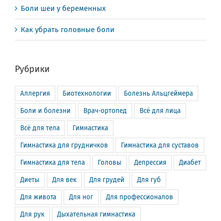
Боли шеи у беременных
Как убрать головные боли
Рубрики
Аллергия
Биотехнологии
Болезнь Альцгеймера
Боли и болезни
Врач-ортопед
Всё для лица
Всё для тела
Гимнастика
Гимнастика для грудничков
Гимнастика для суставов
Гимнастика для тела
Головы
Депрессия
Диабет
Диеты
Для век
Для грудей
Для губ
Для живота
Для ног
Для профессионалов
Для рук
Дыхательная гимнастика