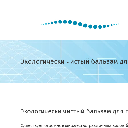
Skip
to
content
Экологически чистый бальзам для
View
Larger
Экологически чистый бальзам для гу
Image
Существует огромное множество различных видов ба