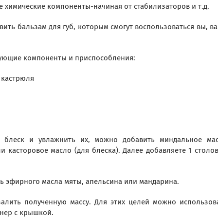
е химические компоненты-начиная от стабилизаторов и т.д.
ить бальзам для губ, которым смогут воспользоваться вы, в
дующие компоненты и приспособления:
 кастрюля
й блеск и увлажнить их, можно добавить миндальное ма
 касторовое масло (для блеска). Далее добавляете 1 столо
ль эфирного масла мяты, апельсина или мандарина.
залить полученную массу. Для этих целей можно использов
нер с крышкой.