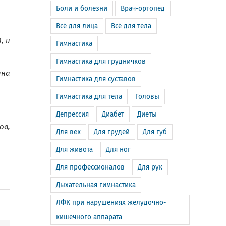
Боли и болезни
Врач-ортопед
Всё для лица
Всё для тела
, и
Гимнастика
Гимнастика для грудничков
ина
Гимнастика для суставов
Гимнастика для тела
Головы
Депрессия
Диабет
Диеты
ов,
Для век
Для грудей
Для губ
Для живота
Для ног
Для профессионалов
Для рук
Дыхательная гимнастика
ЛФК при нарушениях желудочно-
кишечного аппарата