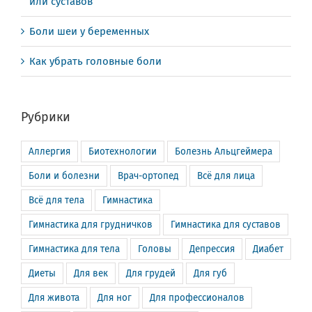
или суставов
Боли шеи у беременных
Как убрать головные боли
Рубрики
Аллергия
Биотехнологии
Болезнь Альцгеймера
Боли и болезни
Врач-ортопед
Всё для лица
Всё для тела
Гимнастика
Гимнастика для грудничков
Гимнастика для суставов
Гимнастика для тела
Головы
Депрессия
Диабет
Диеты
Для век
Для грудей
Для губ
Для живота
Для ног
Для профессионалов