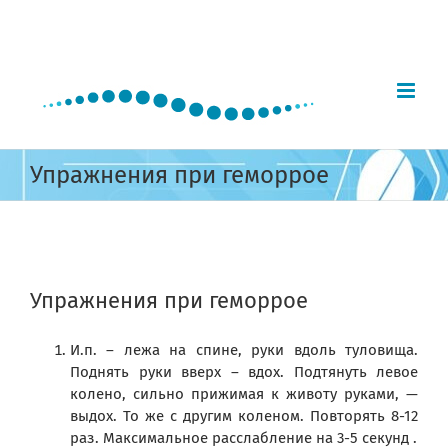
Skip
to
content
Упражнения при геморрое
View
Larger
Упражнения при геморрое
Image
И.п. – лежа на спине, руки вдоль туловища.
Поднять руки вверх – вдох. Подтянуть левое
колено, сильно прижимая к животу руками, —
выдох. То же с другим коленом. Повторять 8-12
раз. Максимальное расслабление на 3-5 секунд .