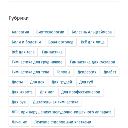
Рубрики
Аллергия
Биотехнологии
Болезнь Альцгеймера
Боли и болезни
Врач-ортопед
Всё для лица
Всё для тела
Гимнастика
Гимнастика для грудничков
Гимнастика для суставов
Гимнастика для тела
Головы
Депрессия
Диабет
Диеты
Для век
Для грудей
Для губ
Для живота
Для ног
Для профессионалов
Для рук
Дыхательная гимнастика
ЛФК при нарушениях желудочно-кишечного аппарата
Лечение
Лечение стволовыми клетками