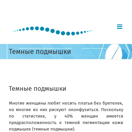
Skip
to
content
Темные подмышки
View
Larger
Темные подмышки
Image
Многие женщины любят носить платья без бретелек,
но многие из них рискуют оконфузиться. Поскольку
по статистике, у 40% женщин имеется
предрасположенность к темной пигментации кожи
подмышек (темные подмышки).