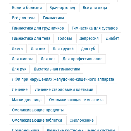
Боли и болезни
Врач-ортопед
Всё для лица
Всё для тела
Гимнастика
Гимнастика для грудничков
Гимнастика для суставов
Гимнастика для тела
Головы
Депрессия
Диабет
Диеты
Для век
Для грудей
Для губ
Для живота
Для ног
Для профессионалов
Для рук
Дыхательная гимнастика
ЛФК при нарушениях желудочно-кишечного аппарата
Лечение
Лечение стволовыми клетками
Маски для лица
Омолаживающая гимнастика
Омолаживающие продукты
Омолаживающие таблетки
Омоложение
Позвоночника
Развитие костно-мышечной системы