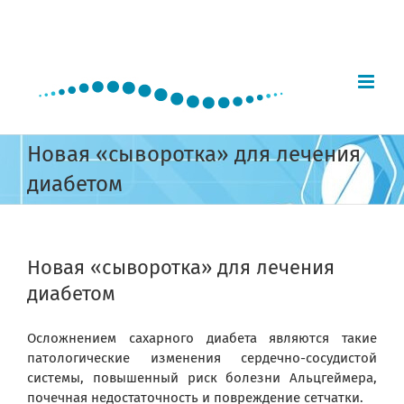
Skip
to
content
Новая «сыворотка» для лечения
диабетом
Новая «сыворотка» для лечения
диабетом
Осложнением сахарного диабета являются такие
патологические изменения сердечно-сосудистой
системы, повышенный риск болезни Альцгеймера,
почечная недостаточность и повреждение сетчатки.