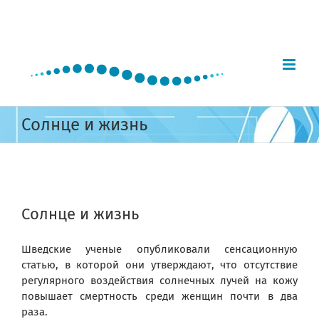
Skip
to
content
Солнце и жизнь
View
Larger
Солнце и жизнь
Image
Шведские ученые опубликовали сенсационную
статью, в которой они утверждают, что отсутствие
регулярного воздействия солнечных лучей на кожу
повышает смертность среди женщин почти в два
раза.