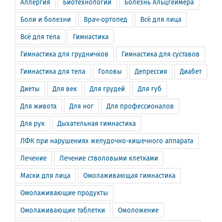
Аллергия
Биотехнологии
Болезнь Альцгеймера
Боли и болезни
Врач-ортопед
Всё для лица
Всё для тела
Гимнастика
Гимнастика для грудничков
Гимнастика для суставов
Гимнастика для тела
Головы
Депрессия
Диабет
Диеты
Для век
Для грудей
Для губ
Для живота
Для ног
Для профессионалов
Для рук
Дыхательная гимнастика
ЛФК при нарушениях желудочно-кишечного аппарата
Лечение
Лечение стволовыми клетками
Маски для лица
Омолаживающая гимнастика
Омолаживающие продукты
Омолаживающие таблетки
Омоложение