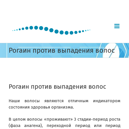
Skip
to
content
Рогаин против выпадения волос
View
Larger
Рогаин против выпадения волос
Image
Наши волосы являются отличным индикатором
состояния здоровья организма.
В целом волосы «проживают» 3 стадии-период роста
(фаза анагена), переходной период или период