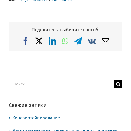
Автор
Вардан Халафян
|
Омоложение
Поделитесь, выберите способ!
Facebook
X
LinkedIn
WhatsApp
Telegram
Vk
Email
Результат
поиска:
Свежие записи
Кинезиотейпирование
Мягкая мануальная терапия для детей с рождения,