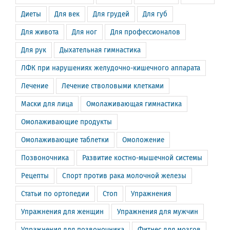
Диеты
Для век
Для грудей
Для губ
Для живота
Для ног
Для профессионалов
Для рук
Дыхательная гимнастика
ЛФК при нарушениях желудочно-кишечного аппарата
Лечение
Лечение стволовыми клетками
Маски для лица
Омолаживающая гимнастика
Омолаживающие продукты
Омолаживающие таблетки
Омоложение
Позвоночника
Развитие костно-мышечной системы
Рецепты
Спорт против рака молочной железы
Статьи по ортопедии
Стоп
Упражнения
Упражнения для женщин
Упражнения для мужчин
Упражнения для позвоночника
Фитнес для мозгов