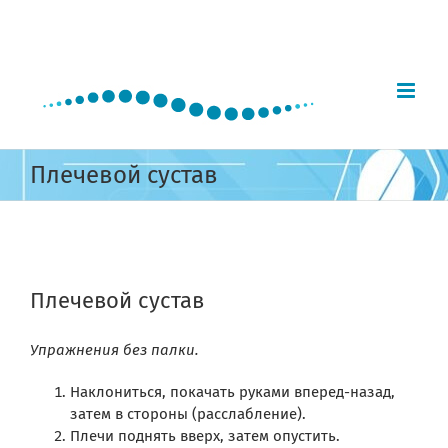
Skip
to
content
Плечевой сустав
View
Larger
Плечевой сустав
Image
Упражнения без палки.
Наклониться, покачать руками вперед-назад,
затем в стороны (расслабление).
Плечи поднять вверх, затем опустить.