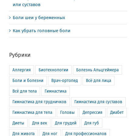
или суставов
Боли шеи у беременных
Как убрать головные боли
Рубрики
Аллергия
Биотехнологии
Болезнь Альцгеймера
Боли и болезни
Врач-ортопед
Всё для лица
Всё для тела
Гимнастика
Гимнастика для грудничков
Гимнастика для суставов
Гимнастика для тела
Головы
Депрессия
Диабет
Диеты
Для век
Для грудей
Для губ
Для живота
Для ног
Для профессионалов