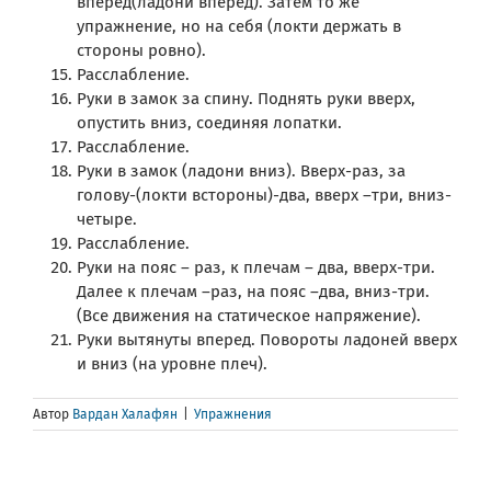
вперед(ладони вперед). Затем то же
упражнение, но на себя (локти держать в
стороны ровно).
Расслабление.
Руки в замок за спину. Поднять руки вверх,
опустить вниз, соединяя лопатки.
Расслабление.
Руки в замок (ладони вниз). Вверх-раз, за
голову-(локти встороны)-два, вверх –три, вниз-
четыре.
Расслабление.
Руки на пояс – раз, к плечам – два, вверх-три.
Далее к плечам –раз, на пояс –два, вниз-три.
(Все движения на статическое напряжение).
Руки вытянуты вперед. Повороты ладоней вверх
и вниз (на уровне плеч).
Автор
Вардан Халафян
|
Упражнения