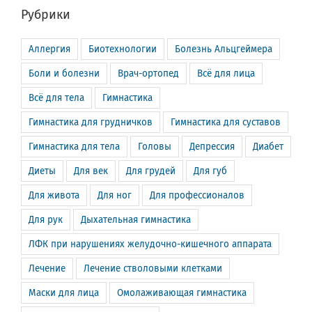
Рубрики
Аллергия
Биотехнологии
Болезнь Альцгеймера
Боли и болезни
Врач-ортопед
Всё для лица
Всё для тела
Гимнастика
Гимнастика для грудничков
Гимнастика для суставов
Гимнастика для тела
Головы
Депрессия
Диабет
Диеты
Для век
Для грудей
Для губ
Для живота
Для ног
Для профессионалов
Для рук
Дыхательная гимнастика
ЛФК при нарушениях желудочно-кишечного аппарата
Лечение
Лечение стволовыми клетками
Маски для лица
Омолаживающая гимнастика