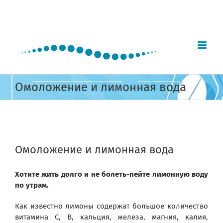
Skip
to
content
Омоложение и лимонная вода
View
Larger
Омоложение и лимонная вода
Image
Хотите жить долго и не болеть-пейте лимонную воду
по утрам.
Как известно лимоны содержат большое количество
витамина С, В, кальция, железа, магния, калия,