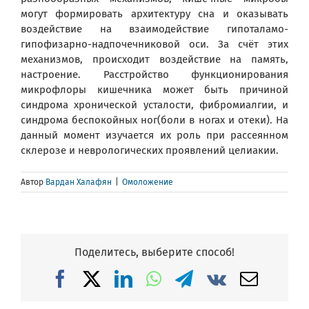
могут формировать архитектуру сна и оказывать
воздействие на взаимодействие гипоталамо-
гипофизарно-надпочечниковой оси. За счёт этих
механизмов, происходит воздействие на память,
настроение. Расстройство функционирования
микрофлоры кишечника может быть причиной
синдрома хронической усталости, фибромиалгии, и
синдрома беспокойных ног(боли в ногах и отеки). На
данный момент изучается их роль при рассеянном
склерозе и неврологических проявлений целиакии.
Автор
Вардан Халафян
|
Омоложение
Поделитесь, выберите способ!
Facebook
X
LinkedIn
WhatsApp
Telegram
Vk
Email