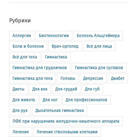
Рубрики
Аллергия
Биотехнологии
Болезнь Альцгеймера
Боли и болезни
Врач-ортопед
Всё для лица
Всё для тела
Гимнастика
Гимнастика для грудничков
Гимнастика для суставов
Гимнастика для тела
Головы
Депрессия
Диабет
Диеты
Для век
Для грудей
Для губ
Для живота
Для ног
Для профессионалов
Для рук
Дыхательная гимнастика
ЛФК при нарушениях желудочно-кишечного аппарата
Лечение
Лечение стволовыми клетками