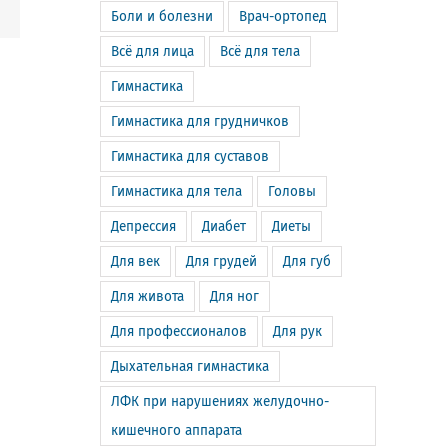
m
Email
Боли и болезни
Врач-ортопед
Всё для лица
Всё для тела
Гимнастика
Гимнастика для грудничков
Гимнастика для суставов
Гимнастика для тела
Головы
Депрессия
Диабет
Диеты
Для век
Для грудей
Для губ
Для живота
Для ног
Для профессионалов
Для рук
Дыхательная гимнастика
ЛФК при нарушениях желудочно-
кишечного аппарата