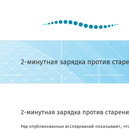
Skip
to
content
2-минутная зарядка против стар
View
Larger
2-минутная зарядка против старен
Image
Ряд опубликованных исследований показывают, чт