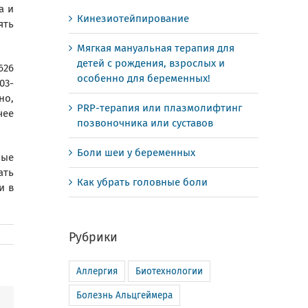
а и
Кинезиотейпирование
ять
Мягкая мануальная терапия для
детей с рождения, взрослых и
626
особенно для беременных!
03-
но,
PRP-терапия или плазмолифтинг
чее
позвоночника или суставов
Боли шеи у беременных
рые
ать
Как убрать головные боли
и в
Рубрики
Аллергия
Биотехнологии
Болезнь Альцгеймера