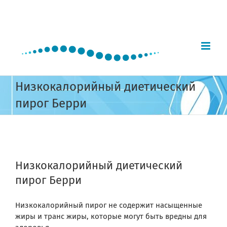
Skip
to
content
Низкокалорийный диетический
пирог Берри
View
Larger
Низкокалорийный диетический
Image
пирог Берри
Низкокалорийный пирог не содержит насыщенные
жиры и транс жиры, которые могут быть вредны для