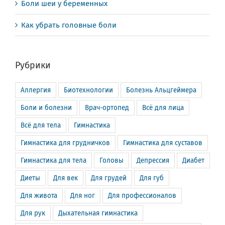
Боли шеи у беременных
Как убрать головные боли
Рубрики
Аллергия
Биотехнологии
Болезнь Альцгеймера
Боли и болезни
Врач-ортопед
Всё для лица
Всё для тела
Гимнастика
Гимнастика для грудничков
Гимнастика для суставов
Гимнастика для тела
Головы
Депрессия
Диабет
Диеты
Для век
Для грудей
Для губ
Для живота
Для ног
Для профессионалов
Для рук
Дыхательная гимнастика