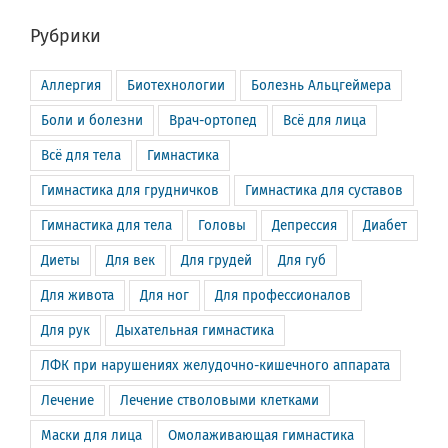
Рубрики
Аллергия
Биотехнологии
Болезнь Альцгеймера
Боли и болезни
Врач-ортопед
Всё для лица
Всё для тела
Гимнастика
Гимнастика для грудничков
Гимнастика для суставов
Гимнастика для тела
Головы
Депрессия
Диабет
Диеты
Для век
Для грудей
Для губ
Для живота
Для ног
Для профессионалов
Для рук
Дыхательная гимнастика
ЛФК при нарушениях желудочно-кишечного аппарата
Лечение
Лечение стволовыми клетками
Маски для лица
Омолаживающая гимнастика