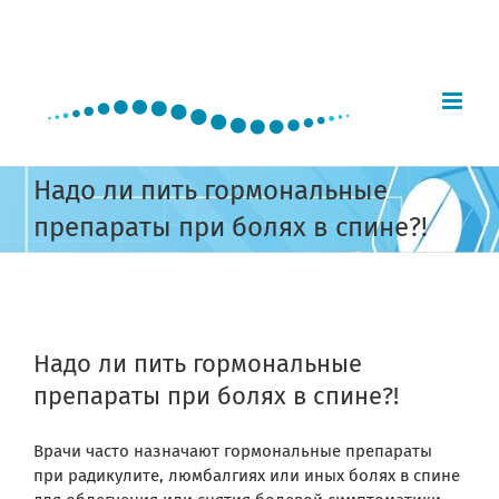
Skip
to
content
Надо ли пить гормональные
препараты при болях в спине?!
View
Larger
Надо ли пить гормональные
Image
препараты при болях в спине?!
Врачи часто назначают гормональные препараты
при радикулите, люмбалгиях или иных болях в спине