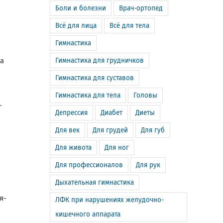
Боли и болезни
Врач-ортопед
Всё для лица
Всё для тела
Гимнастика
Гимнастика для грудничков
ща
Гимнастика для суставов
Гимнастика для тела
Головы
.
Депрессия
Диабет
Диеты
Для век
Для грудей
Для губ
Для живота
Для ног
Для профессионалов
Для рук
Дыхательная гимнастика
я-
ЛФК при нарушениях желудочно-
кишечного аппарата