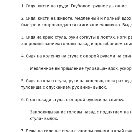
1. Сидя, кисти на груди. Глубокое грудное дыхание.
2. Сидя, кисти на животе. Медленный и полный вдох
быстро и сопровождается втягиванием живота. Выд
3. Сидя на краю стула, руки согнуты в локтях, ног
запрокидыванием головы назад и прогибанием спин
4. Сидя на коленях на стуле с опорой руками на спин
Медленное выпрямление туловища- вдох, ускор
5. Сидя на краю стула, руки на коленях, ноги разве
туловища с опусканием рук вниз- выдох.
6. Стоя позади стула, с опорой руками на спинку.
Запрокидывание головы назад с поднятием на н
стула- выдох.
7. Лежа на сиденье стула с упором руками в край си