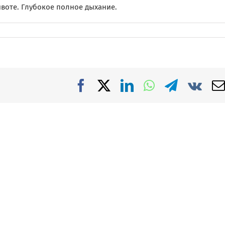
животе. Глубокое полное дыхание.
Facebook
X
LinkedIn
WhatsApp
Telegra
Vk