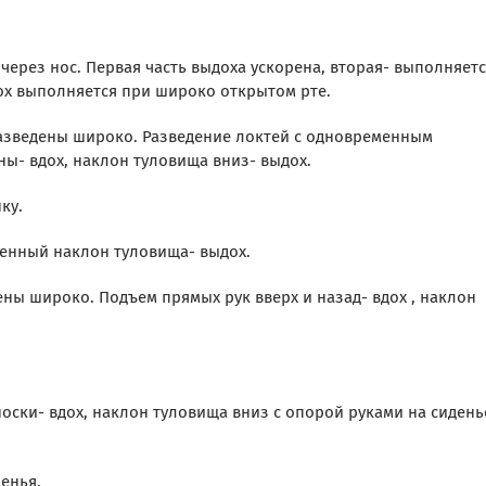
 через нос. Первая часть выдоха ускорена, вторая- выполняет
ох выполняется при широко открытом рте.
и разведены широко. Разведение локтей с одновременным
ы- вдох, наклон туловища вниз- выдох.
ку.
енный наклон туловища- выдох.
дены широко. Подъем прямых рук вверх и назад- вдох , наклон
оски- вдох, наклон туловища вниз с опорой руками на сидень
денья.