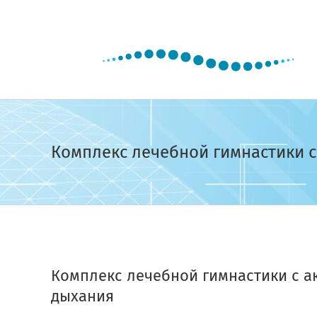
Skip
to
content
Комплекс лечебной гимнастики 
View
Larger
Комплекс лечебной гимнастики с а
Image
дыхания