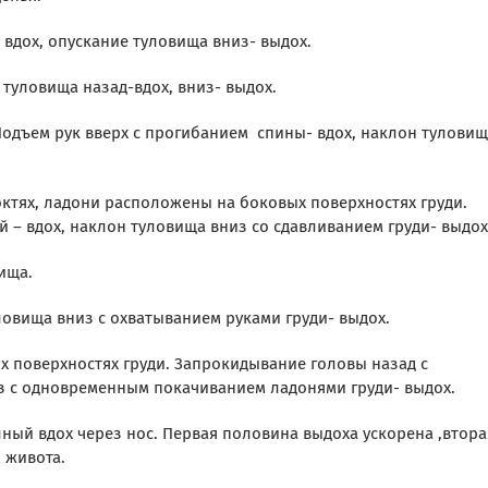
вдох, опускание туловища вниз- выдох.
н туловища назад-вдох, вниз- выдох.
 Подъем рук вверх с прогибанием спины- вдох, наклон тулови
локтях, ладони расположены на боковых поверхностях груди.
 – вдох, наклон туловища вниз со сдавливанием груди- выдох
ища.
ловища вниз с охватыванием руками груди- выдох.
ых поверхностях груди. Запрокидывание головы назад с
з с одновременным покачиванием ладонями груди- выдох.
олный вдох через нос. Первая половина выдоха ускорена ,втора
 живота.