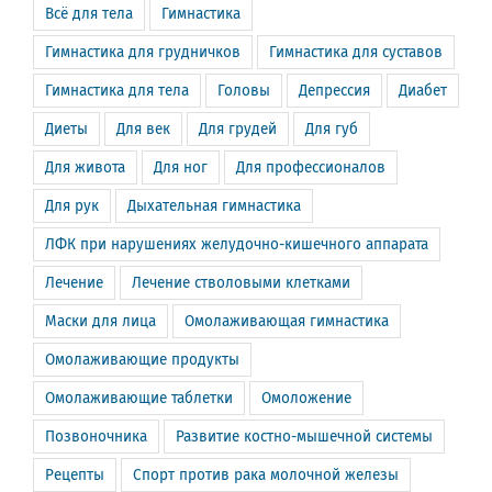
Всё для тела
Гимнастика
Гимнастика для грудничков
Гимнастика для суставов
Гимнастика для тела
Головы
Депрессия
Диабет
Диеты
Для век
Для грудей
Для губ
Для живота
Для ног
Для профессионалов
Для рук
Дыхательная гимнастика
ЛФК при нарушениях желудочно-кишечного аппарата
Лечение
Лечение стволовыми клетками
Маски для лица
Омолаживающая гимнастика
Омолаживающие продукты
Омолаживающие таблетки
Омоложение
Позвоночника
Развитие костно-мышечной системы
Рецепты
Спорт против рака молочной железы