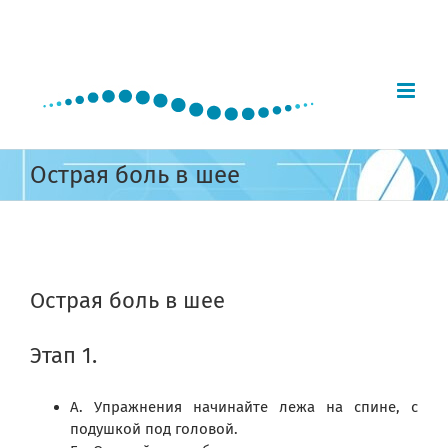
Skip
to
content
Острая боль в шее
View
Larger
Острая боль в шее
Image
Этап 1.
А. Упражнения начинайте лежа на спине, с
подушкой под головой.